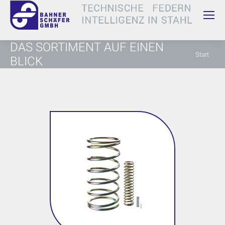
DAS SORTIMENT AUF EINEN
Sie
Start
BLICK
befinden
sich hier: