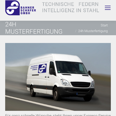
24H
Sie befinden sich hier:
Start
MUSTERFERTIGUNG
24h Musterfertigung
Für ganz schnelle Wünsche steht Ihnen unser Express-Service