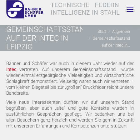
GEMEINSCHAFTSSTAND
Sie befinden sich hier:
Start
Allgemein
AUF DER INTEC IN
Gemeinschaftsstand
LEIPZIG
auf der Intec in…
Bahner und Schäfer war auch in diesem Jahr wieder auf der
Intec
vertreten. Auf unserem Gemeinschaftsstand wurde
wieder einmal erzgebirgische Vielseitigkeit und wirtschaftliche
Schlagkraft demonstriert. Vielseitig waren auch wir vertreten –
vom kleinen Biegeteil bis zur „großen“ Druckfeder reicht unsere
Bandbreite.
Viele neue Interessenten durften wir auf unserem Stand
begrüßen, aber auch „alte“ und gute Kontakte wurden in
ausführlichen Gesprächen gepflegt. Wir bedanken uns bei
allen Besuchern ganz herzlich und werden Sie gern in Zukunft
mit unsereren Erfahrungen und Kompetenzen unterstützen.