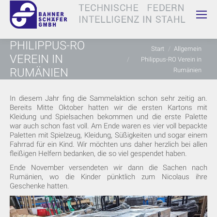
PHILIPPUS-RO
Sie befinden sich hier:
Start
Allgemein
VEREIN IN
Philippus-RO Verein in
RUMÄNIEN
Rumänien
In diesem Jahr fing die Sammelaktion schon sehr zeitig an.
Bereits Mitte Oktober hatten wir die ersten Kartons mit
Kleidung und Spielsachen bekommen und die erste Palette
war auch schon fast voll. Am Ende waren es vier voll bepackte
Paletten mit Spielzeug, Kleidung, Süßigkeiten und sogar einem
Fahrrad für ein Kind. Wir möchten uns daher herzlich bei allen
fleißigen Helfern bedanken, die so viel gespendet haben.
Ende November versendeten wir dann die Sachen nach
Rumänien, wo die Kinder pünktlich zum Nicolaus ihre
Geschenke hatten.