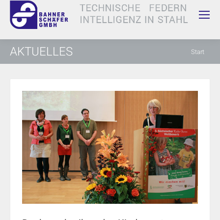
AKTUELLES
Sie
Start
befinden
sich hier: