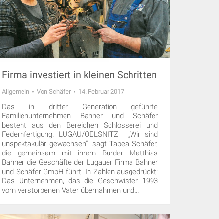
Firma investiert in kleinen Schritten
Allgemein
Von
Schäfer
14. Februar 2017
Das in dritter Generation geführte
Familienunternehmen Bahner und Schäfer
besteht aus den Bereichen Schlosserei und
Federnfertigung. LUGAU/OELSNITZ– „Wir sind
unspektakulär gewachsen“, sagt Tabea Schäfer,
die gemeinsam mit ihrem Burder Matthias
Bahner die Geschäfte der Lugauer Firma Bahner
und Schäfer GmbH führt. In Zahlen ausgedrückt:
Das Unternehmen, das die Geschwister 1993
vom verstorbenen Vater übernahmen und…