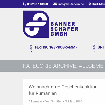
037298 / 18890
info@bs-federn.de
Kurt-Mau
FERTIGUNGSPROGRAMM
UNT
KATEGORIE-ARCHIVE:
ALLGEME
Weihnachten – Geschenkeaktion
für Rumänien
Allgemein
Von
Schäfer
3. März 2020